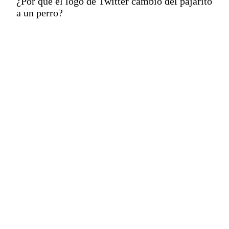
¿Por qué el logo de Twitter cambió del pajarito
a un perro?
El otro tuit es un