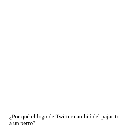
años cambió por la
imagen de un perro
de raza japonesa
shiba inu.
¿Por qué el logo de Twitter cambió del pajarito
a un perro?