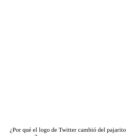
dispararon su valor
económico hasta un
27% en las últimas 24
horas por ser ahora el
símbolo de Twitter.
¿Por qué el logo de Twitter cambió del pajarito