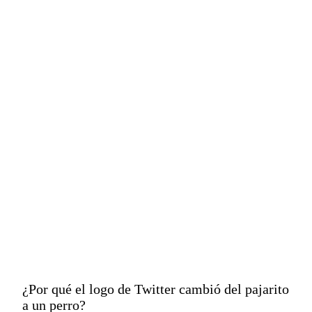
popular en Internet
desde hace tiempo,
por el que se creó la
empresa de
criptomonedas
Dogecoin (DOGE).
¿Por qué el logo de Twitter cambió del pajarito
a un perro?