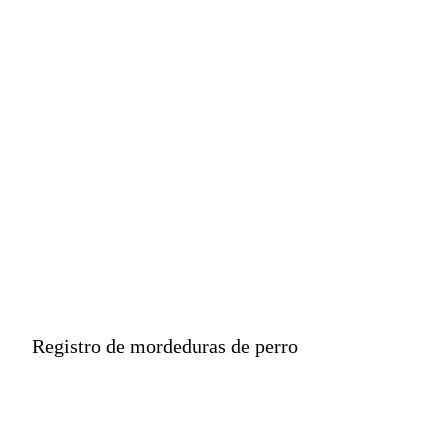
daño psicológico
asociados a estas
lesiones.
Registro de mordeduras de perro