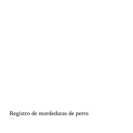
Por eso el Ministerio
de Salud implementó
un registro para este
tipo de lesiones.
Registro de mordeduras de perro