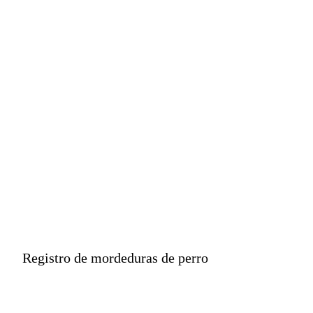
siendo el grupo etario
más afectado los
niños de entre 5 y 9
años.
Registro de mordeduras de perro