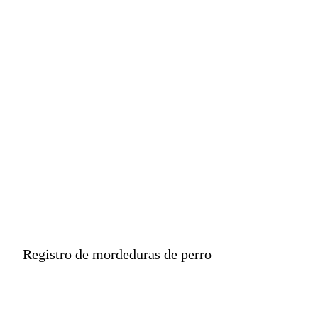
zoonóticas graves
como la rabia, así
como lesiones que
pueden dejar
secuelas e incluso
causar la muerte.
Registro de mordeduras de perro